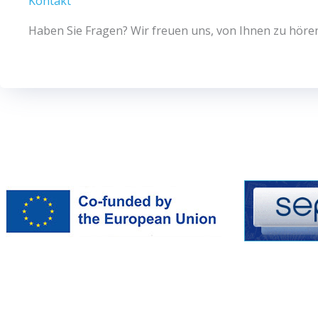
Kontakt
Haben
Sie
Fragen
?
Wir
freuen
uns
,
von
Ihnen
zu
höre
Dieses Projekt wurde mit Unterstützung der Europäischen 
Veröffentlichung spiegelt nur die Ansichten der AutorInne
kann nicht für die Verwendung der darin enthaltenen Infor